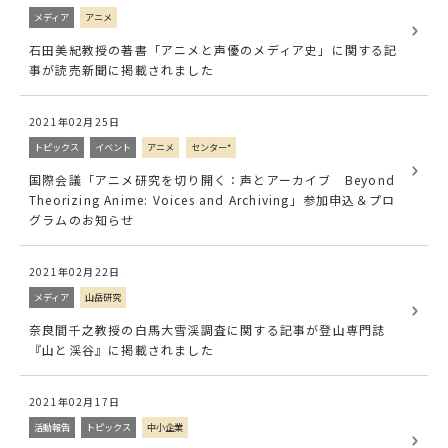
メディア
アニメ
石田美紀教授の著書「アニメと声優のメディア史」に関する記
事が読売新聞に掲載されました
2021年02月25日
トピックス
イベント
アニメ
センター*
国際会議「アニメ研究を切り開く：声とアーカイブ Beyond
Theorizing Anime: Voices and Archiving」参加申込＆プロ
グラムのお知らせ
2021年02月22日
メディア
山岳研究
奈良間千之教授の白馬大雪渓調査に関する記事が登山専門誌
『山と渓谷』に掲載されました
2021年02月17日
活動報告
トピックス
中小企業