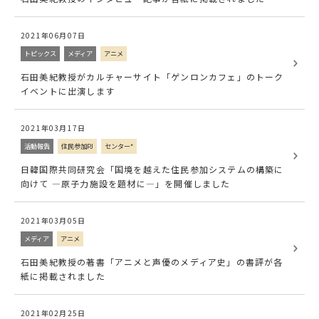
2021年06月07日
トピックス
メディア
アニメ
石田美紀教授がカルチャーサイト「ゲンロンカフェ」のトーク
イベントに出演します
2021年03月17日
活動報告
住民参加PJ
センター*
日韓国際共同研究会「国境を越えた住民参加システムの構築に
向けて ―原子力施設を題材に―」を開催しました
2021年03月05日
メディア
アニメ
石田美紀教授の著書「アニメと声優のメディア史」の書評が各
紙に掲載されました
2021年02月25日