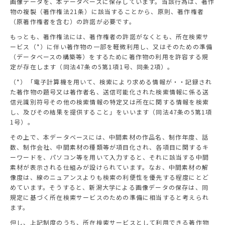
画像データを、本データベースに保存しています。当該行為は、著作
物の複製（著作権法21条）に該当することから、原則、著作権者
（原著作権者を含む）の許諾が必要です。
もっとも、著作権法には、著作権者の許諾がなくとも、所在検索サ
ービス（*）に伴い著作物の一部を軽微利用し、又はそのための準備
（データベースの構築等）をするために著作物の利用を許容する規
定が存在します（同法47条の5第1項1号、同条2項）。
（*）「電子計算機を用いて、検索により求める情報が・・記録され
た著作物の題号又は著作者名、送信可能化された検索情報に係る送
信元識別符号その他の検索情報の特定又は所在に関する情報を検索
し、及びその結果を提供すること」をいいます（同法47条の5第1項
1号）。
その上で、本データベースには、中間素材の作品名、制作年度、話
数、制作会社、中間素材の種類等が項目化され、各項目に関するキ
ーワードを、パソコン等を用いて入力すると、それに該当する中間
素材が表示される仕組みが設けられています。なお、中間素材の解
像度は、線のニュアンスよりも検索の利便性を優先する程度にとど
めています。そうすると、新潟大学による画像データの保存は、同
規定に基づく所在検索サービスのための準備に相当すると考えられ
ます。
但し、上記制度のうち、所在検索サービスとして利用できる著作物