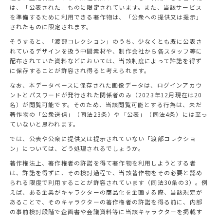
は、「公表された」ものに限定されています。また、当該サービス
を準備するために利用できる著作物は、「公衆への提供又は提示」
されたものに限定されます。
そうすると、「渡部コレクション」のうち、少なくとも既に公表さ
れているデザインを扱う中間素材や、制作会社から各スタッフ等に
配布されていた資料などにおいては、当該制度によって許諾を得ず
に保存することが許容され得ると考えられます。
なお、本データベースに保存された画像データは、ログインアカウ
ントとパスワードが発行された関係者のみ（2023年12月現在は20
名）が閲覧可能です。そのため、当該閲覧可能とする行為は、未だ
著作物の「公衆送信」（同法23条）や「公表」（同法4条）には至っ
ていないと思われます。
では、公表や公衆に提供又は提示されていない「渡部コレクショ
ン」については、どう処理されるでしょうか。
著作権法上、著作権者の許諾を得て著作物を利用しようとする者
は、許諾を得ずに、その検討過程で、当該著作物をその必要と認め
られる限度で利用することが許容されています（同法30条の3）。例
えば、ある企業がキャラクターの商品化を企画する際、当該規定が
あることで、そのキャラクターの著作権者の許諾を得る前に、内部
の事前検討段階で企画書や会議資料等に当該キャラクターを掲載す