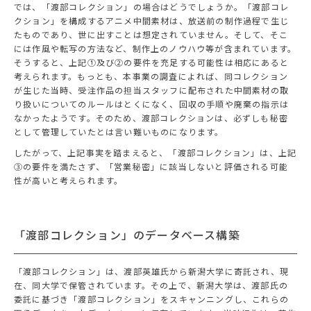
では、「渡部コレクション」の場合はどうでしょうか。「渡部コレ
クション」を構成するアニメ中間素材は、放送前の制作過程で生じ
たものであり、世に出すことは想定されていません。そして、そこ
には作風や転写の方法など、制作上のノウハウ等が含まれています。
そうすると、上記①及び②の要件を充足する可能性は相応にあると
考えられます。もっとも、本事業の調査によれば、同コレクション
が生じた当時、受注作品の担当スタッフに配布された中間素材の取
り扱いについてのルールはとくになく、回収の手順や廃棄の指示は
なかったようです。そのため、渡部コレクションは、必ずしも秘密
として管理していたとは言い難いものになります。
したがって、上記事実を踏まえると、「渡部コレクション」は、上記
③の要件を満たさず、「営業秘密」に該当しないと評価される可能
性が高いと考えられます。
「渡部コレクション」のデータベース構築
「渡部コレクション」は、渡部英雄氏から新潟大学に寄託され、現
在、同大学で保管されています。その上で、新潟大学は、渡部氏の
委託に基づき「渡部コレクション」をスキャンニングし、これらの