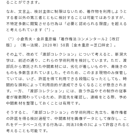
ることができます。
なお、文言上、検討主体に制限はないため、著作物を利用しようと
する者以外の第三者とともに検討することは可能ではありますが、
不特定多数に閲覧させる行為は「必要と認められる限度」を超える
と考えられています（*）。
（*）小倉秀夫・金井重彦編「著作権法コンメンタール2［改訂
版］」（第一法規、2020年）58頁［金木重彦＝芝口祥史］。
その上で、改めて「渡部コレクション」について考えると、新潟大
学は、前述の通り、これらの学術利用を検討しています。ただ、渡
部氏から寄託された中間素材には、劣化が著しいものや、青焼きの
ものも多数含まれていました。そのため、このまま現物のみ保管し
ていては、いざ、許諾を得て利用できる段階になったとしても、時
間的な損耗によって利用目的が達成できなくなることが懸念されま
す。一方、「渡部コレクション」には、扱う作品やその制作の従事
者が複数関わっているため、許諾先を確認し、連絡をとる際、予め
中間素材を整理しておくことは有用です。
そうすると、「渡部コレクション」の学術利用に先立ち、著作権者
の許諾を得る検討過程で、中間素材を画像データとして保存し、こ
れをデータベース化する行為は、同法30条の3によって許容されると
考えることも可能です。