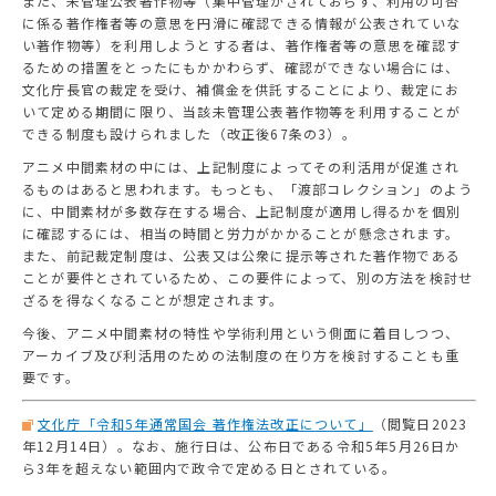
また、未管理公表著作物等（集中管理がされておらず、利用の可否
に係る著作権者等の意思を円滑に確認できる情報が公表されていな
い著作物等）を利用しようとする者は、著作権者等の意思を確認す
るための措置をとったにもかかわらず、確認ができない場合には、
文化庁長官の裁定を受け、補償金を供託することにより、裁定にお
いて定める期間に限り、当該未管理公表著作物等を利用することが
できる制度も設けられました（改正後67条の3）。
アニメ中間素材の中には、上記制度によってその利活用が促進され
るものはあると思われます。もっとも、「渡部コレクション」のよう
に、中間素材が多数存在する場合、上記制度が適用し得るかを個別
に確認するには、相当の時間と労力がかかることが懸念されます。
また、前記裁定制度は、公表又は公衆に提示等された著作物である
ことが要件とされているため、この要件によって、別の方法を検討せ
ざるを得なくなることが想定されます。
今後、アニメ中間素材の特性や学術利用という側面に着目しつつ、
アーカイブ及び利活用のための法制度の在り方を検討することも重
要です。
文化庁「令和5年通常国会 著作権法改正について」
（閲覧日2023
年12月14日）。なお、施行日は、公布日である令和5年5月26日か
ら3年を超えない範囲内で政令で定める日とされている。