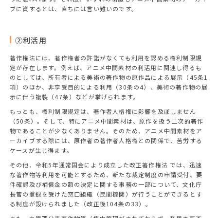
ブに資するとは、直ちには言い難いのです。
②利活用
著作権法には、著作権者の許諾がなくても利用を認める権利制限規
定が存在します。例えば、アニメ中間素材の利活用に関連し得るも
のとしては、所有者による美術の著作物の原作品による展示（45条1
項）のほか、非享受目的による利用（30条の4）、美術の著作物の展
示に伴う複製（47条）などが挙げられます。
もっとも、権利制限規定は、著作者人格権に影響を及ぼしません
（50条）。そして、特にアニメ中間素材は、原作を扱う二次的著作
物であることが少なくありません。そのため、アニメ中間素材をア
ーカイブする際には、原作者の著作者人格権との関係で、苦労する
ケースが生じ得ます。
その他、令和5年通常国会により成立した改正著作権法 では、迅速
な著作物等利用を可能とするため、新たな裁定制度の申請受付、要
件確認及び補償金の額の決定に関する事務の一部について、文化庁
長官の登録を受けた窓口組織（民間機関）が行うことができるとす
る制度が設けられました（改正後104条の33）。