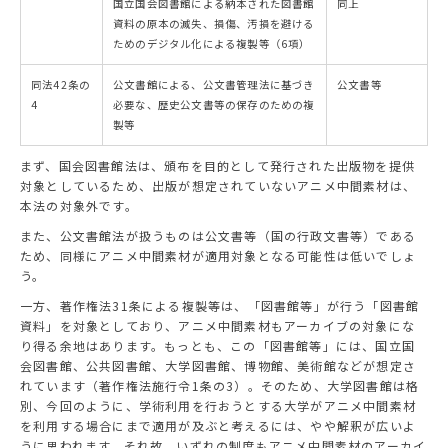
国立国会図書館による納本された図書館
同上
資料の原本の滅失、損傷、汚損を避ける
ためのデジタル化による複製等（6項）
同法42条の
公文書館による、公文書管理法に基づき
公文書等
4
必要な、歴史公文書等の保存のための複
製等
まず、国会図書館法は、頒布を目的として発行された出版物を提供
対象としているため、出版が想定されていないアニメ中間素材は、
本法の対象外です。
また、公文書館法が扱うものは公文書等（国の行政文書等）である
ため、同様にアニメ中間素材が適用対象となる可能性は低いでしょ
う。
一方、著作権法31条による複製等は、「図書館等」が行う「図書館
資料」を対象としており、アニメ中間素材もアーカイブの対象にな
り得る余地はあります。もっとも、この「図書館等」には、国立国
会図書館、公共図書館、大学図書館、博物館、美術館などが想定さ
れています（著作権法施行令1条の3）。そのため、大学図書館は格
別、今回のように、学術利用を行おうとする大学がアニメ中間素材
を利用する場合にまで適用が及ぶと考えるには、やや解釈が広いよ
うに思われます。それ故、いずれの制度もアニメ中間素材のアーカイ