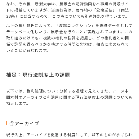
なお、その後、新潟大学は、展示会の記録動画を本事業の特設サイ
トに掲載していますが、当該行為は、著作物の「公衆送信」（同法
23条）に該当するので、この点についても別途許諾を得ています。
以上の権利処理によって、「渡部コレクション」を画像データとして
データベース化したり、展示会を行うことが実現されています。この
取り組みだけでも、複数の権利の性質を把握し、どの権利者との関
係で許諾を得るべきかを検討する時間と労力は、相応に求められて
いることが窺われます。
補足：現行法制度上の課題
以下では、権利処理について分析する過程で見えてきた、アニメ中
間素材のアーカイブと利活用に関する現行法制度上の課題についても
補足します。
①アーカイブ
現行法上、アーカイブを促進する制度として、以下のものが挙げられ