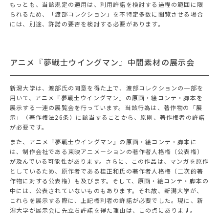
もっとも、当該規定の適用は、利用許諾を検討する過程の範囲に限
られるため、「渡部コレクション」を不特定多数に閲覧させる場合
には、別途、許諾の要否を検討する必要があります。
アニメ『夢戦士ウイングマン』中間素材の展示会
新潟大学は、渡部氏の同意を得た上で、渡部コレクションの一部を
用いて、アニメ『夢戦士ウイングマン』の原画・絵コンテ・脚本を
展示する一連の展覧会を行っています。当該行為は、著作物の「展
示」（著作権法26条）に該当することから、原則、著作権者の許諾
が必要です。
また、アニメ『夢戦士ウイングマン』の原画・絵コンテ・脚本に
は、制作会社である東映アニメーションの著作者人格権（公表権）
が及んでいる可能性があります。さらに、この作品は、マンガを原作
としているため、原作者である桂正和氏の著作者人格権（二次的著
作物に対する公表権）も及びます。そして、原画・絵コンテ・脚本の
中には、公表されていないものもあります。それ故、新潟大学が、
これらを展示する際に、上記権利者の許諾が必要でした。現に、新
潟大学が展示会に先立ち許諾を得た理由は、この点にあります。