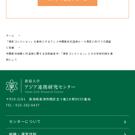
ホーム
>
「渡部コレクション」を事例とするアニメ中間素材利活用ルール策定に向けての調査
と協議
>
中間素材保管と利活用に関する法的留意点−「渡部コレクション」とその学術利用を事
例として
〒950-2181 新潟県新潟市西区五十嵐2の町8050番地
TEL：
025-262-6437
センターについて
組織・運営体制