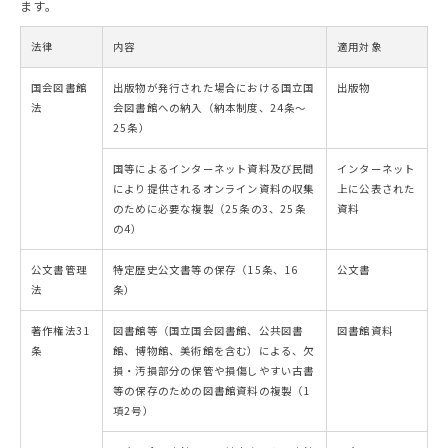
ます。
法律
内容
適用対象
国会図書館
出版物が発行された場合における国立国
出版物
法
会図書館への納入（納本制度、24条～
25条）
国等によるインターネット資料及び民間
インターネット
により提供されるオンライン資料の収集
上に公表された
のために必要な複製（25条の3、25条
資料
の4）
公文書管理
特定歴史公文書等の保存（15条、16
公文書
法
条）
著作権法31
図書館等（国立国会図書館、公共図書
図書館資料
条
館、博物館、美術館を含む）による、欠
損・汚損部分の保管や損傷しやすい古書
等の保存のための図書館資料の複製（1
項2号）