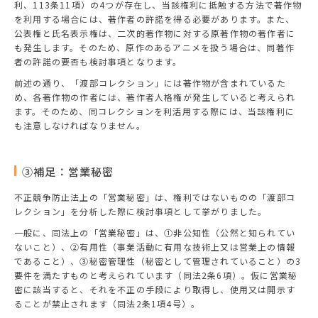
利、113条11項）の4つが存在し、当該権利に抵触する方法で著作物
を利用する場合には、著作者の許諾を得る必要があります。また、
公表権と氏名表示権は、二次的著作物に対する原著作物の著作者に
も発生します。そのため、原作のあるアニメを扱う場合は、同著作
者の許諾の要否も検討事項となります。
前述の通り、「渡部コレクション」には著作物が含まれているた
め、各著作物の作者には、著作者人格権が発生していると考えられ
ます。そのため、同コレクションを利活用する際には、当該権利に
も注意しなければなりません。
③補足：営業秘密
不正競争防止法上の「営業秘密」は、権利ではないものの「渡部コ
レクション」を分析した際に検討事項として挙がりました。
一般に、同法上の「営業秘密」は、①非公知性（公然と知られてい
ないこと）、②有用性（事業活動に有用な技術上又は営業上の情報
であること）、③秘密管理性（秘密として管理されていること）の3
要件を満たすものと考えられています（同法2条6項）。仮に営業秘
密に該当すると、それを不正の手段により取得し、使用又は開示す
ることが禁止されます（同法2条1項4号）。