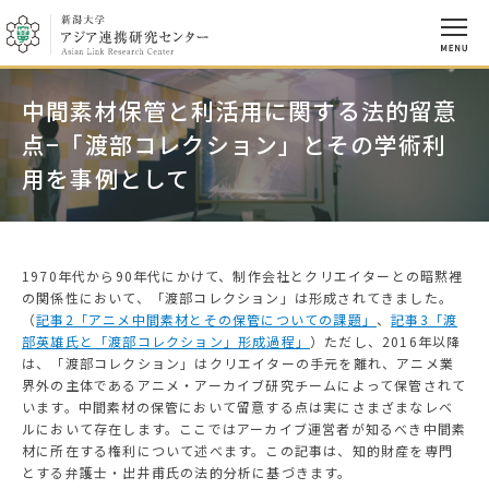
中間素材保管と利活用に関する法的留意
点−「渡部コレクション」とその学術利
用を事例として
1970年代から90年代にかけて、制作会社とクリエイターとの暗黙裡
の関係性において、「渡部コレクション」は形成されてきました。
（
記事2「アニメ中間素材とその保管についての課題」
、
記事3「渡
部英雄氏と「渡部コレクション」形成過程」
）ただし、2016年以降
は、「渡部コレクション」はクリエイターの手元を離れ、アニメ業
界外の主体であるアニメ・アーカイブ研究チームによって保管されて
います。中間素材の保管において留意する点は実にさまざまなレベ
ルにおいて存在します。ここではアーカイブ運営者が知るべき中間素
材に所在する権利について述べます。この記事は、知的財産を専門
とする弁護士・出井甫氏の法的分析に基づきます。