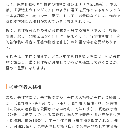
して、原著作物の著作権者の権利が及びます（同法28条）。例え
ば、『夢戦士ウイングマン』のように漫画を原作とするキャラクタ
ー等各種設定、絵コンテ、原画、セル画、背景画などには、作者で
ある桂正和氏の権利が及んでいると考えられます。
仮に、著作権者以外の者が著作物を利用する場合（例えば、複製、
譲渡、貸与、公衆送信など）には、原則として、当該権利者（二次
的著作物の場合は原著作権者を含む）の許諾を得る必要がありま
す。
それゆえ、本件に限らず、アニメ中間素材を扱う際には、何が著作
物に該当し、誰に著作権が帰属しているかを確認しておくことが、
極めて重要になります。
②著作者人格権
また、著作物には、著作権のほか、著作者人格権が著作者に帰属し
ます（著作権法2条1項1号、17条）。著作者人格権には、公表権
（未公表の著作物を公開されない権利、同法18条）、氏名表示権
（公衆に提示又は提供する著作物に氏名等を表示するか否かを決定
する権利、同法19条）、同一性保持権（著作物を改変されない権
利、同法20条）、名誉声望保持権（自己の名誉声望を保持する権