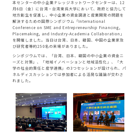
本センターの中小企業ナレッジネットワークセンターは、12
月6日（金）に台湾・台湾東呉大学において、政府と協力して
地方創生を促進し、中小企業の資金調達と産業開発の問題を
解決するための国際シンポジウム「International
Conference on SME and Entrepreneurship Financing,
Placemaking, and Industry-Academia Collaboration」
を開催しました。当日は台湾、日本、韓国、中国の企業家及
び研究者等約250名の来場がありました。
シンポジウムでは、「台湾、日本、韓国の中小企業の資金ニ
ーズと対策」、「地域イノベーションと地域活性化」、「大
学の社会的責任と産学連携」の3つセッションが設けられ、パ
ネルディスカッションでは参加者による活発な議論が交わさ
れました。