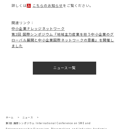
詳しくは
こちらのお知らせ
をご覧ください。
関連リンク：
中小企業ナレッジネットワーク
第2回 国際シンポジウム『地域主力産業を担う中小企業のグ
ローバル展開と中小企業国際ネットワークの意義』を開催し
ました
ニュース一覧
ホーム
>
ニュース
>
第3回 国際シンポジウム International Conference on SME and
Entrepreneurship Financing, Placemaking, and Industry-Academia