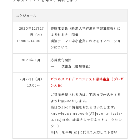
スケジュール
2020年12月17
伊藤龍史氏（新潟大学経済科学部准教授）に
日（木）
よるセミナー開催
13:00～14:00
講演テーマ：中小企業におけるイノベーショ
ンについて
2021年 1月
応募受付開始
→ 一次審査（書類審査）
2月22日（月）
ビジネスアイデアコンテスト最終審査（プレゼ
13:00～
ン大会）
ご参加希望される方は、下記まで申込をする
ようお願いいたします。
当日のZoom情報をお知らせいたします。
knowledge.network[AT]econ.niigata-
u.ac.jp(中小企業ナレッジネットワークセン
ター)
※[AT]を半角[@]に代えて入力して下さい