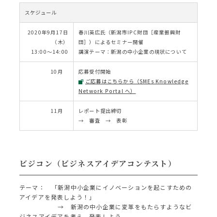
スケジュール
2020年9月17日
春川英広氏（新潟市IPC財団［産業振興財
（木）
団］）によるセミナー開催
13:00～14:00
講演テーマ：新潟の中小企業の現状について
10月
応募受付開始
ご応募はこちらから（SMEs Knowledge
Network Portal へ）
11月
レポート提出締切
→ 審査 → 表彰
ビジコン（ビジネスアイデアコンテスト）
テーマ： 「新潟中小企業にイノベーションを起こすための
アイデアを発表しよう！」
→ 新潟の中小企業に変革をもたらすようなビ
ジネスアイデアを考え、発表しよう